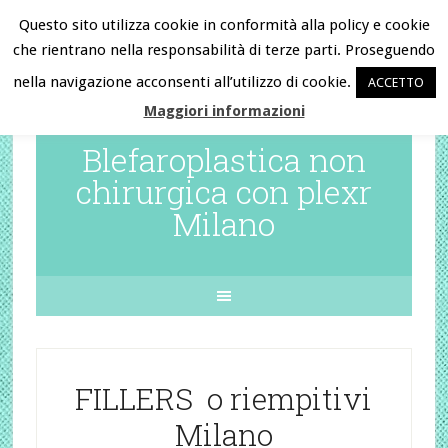
Questo sito utilizza cookie in conformità alla policy e cookie
che rientrano nella responsabilità di terze parti. Proseguendo
Chiama ora e prenota la tua visita
nella navigazione acconsenti all’utilizzo di cookie.
ACCETTO
al
345.6296226
Maggiori informazioni
Blefaroplastica non
chirurgica con plexr
Milano
FILLERS o riempitivi
Milano