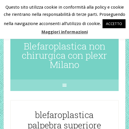
Questo sito utilizza cookie in conformità alla policy e cookie
che rientrano nella responsabilità di terze parti. Proseguendo
Chiama ora e prenota la tua visita
nella navigazione acconsenti all’utilizzo di cookie.
ACCETTO
al
345.6296226
Maggiori informazioni
Blefaroplastica non
chirurgica con plexr
Milano
blefaroplastica
palpebra superiore