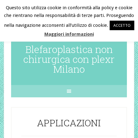
Questo sito utilizza cookie in conformità alla policy e cookie
che rientrano nella responsabilità di terze parti. Proseguendo
Chiama ora e prenota la tua visita
nella navigazione acconsenti all’utilizzo di cookie.
ACCETTO
al
345.6296226
Maggiori informazioni
Blefaroplastica non
chirurgica con plexr
Milano
APPLICAZIONI