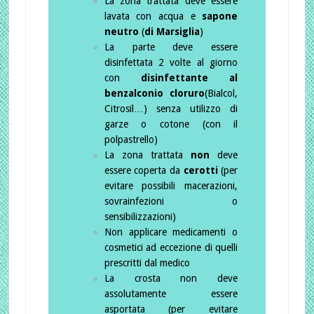
La zona trattata deve essere
lavata con acqua e
sapone
neutro
(
di Marsiglia
)
La parte deve essere
disinfettata 2 volte al giorno
con
disinfettante al
benzalconio cloruro
(Bialcol,
Citrosil…) senza utilizzo di
garze o cotone (con il
polpastrello)
La zona trattata
non
deve
essere coperta da
cerotti
(per
evitare possibili macerazioni,
sovrainfezioni o
sensibilizzazioni)
Non applicare medicamenti o
cosmetici ad eccezione di quelli
prescritti dal medico
La crosta non deve
assolutamente essere
asportata (per evitare