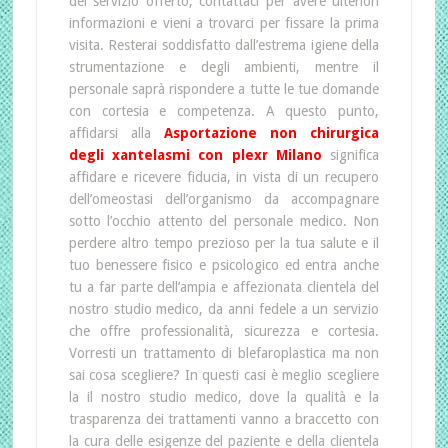
del servizio offerto, contattaci per avere ulteriori
informazioni e vieni a trovarci per fissare la prima
visita. Resterai soddisfatto dall’estrema igiene della
strumentazione e degli ambienti, mentre il
personale saprà rispondere a tutte le tue domande
con cortesia e competenza. A questo punto,
affidarsi alla
Asportazione non chirurgica
degli xantelasmi con plexr Milano
significa
affidare e ricevere fiducia, in vista di un recupero
dell’omeostasi dell’organismo da accompagnare
sotto l’occhio attento del personale medico. Non
perdere altro tempo prezioso per la tua salute e il
tuo benessere fisico e psicologico ed entra anche
tu a far parte dell’ampia e affezionata clientela del
nostro studio medico, da anni fedele a un servizio
che offre professionalità, sicurezza e cortesia.
Vorresti un trattamento di blefaroplastica ma non
sai cosa scegliere? In questi casi è meglio scegliere
la il nostro studio medico, dove la qualità e la
trasparenza dei trattamenti vanno a braccetto con
la cura delle esigenze del paziente e della clientela