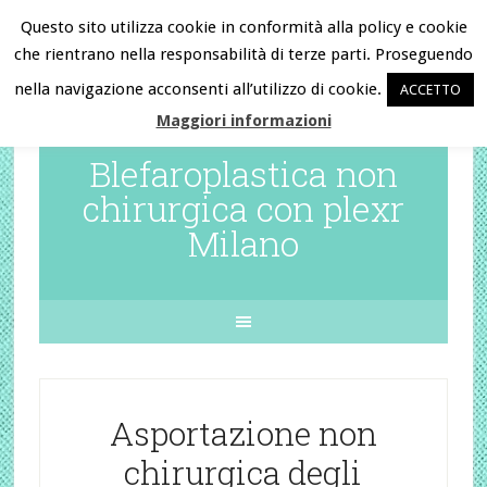
Questo sito utilizza cookie in conformità alla policy e cookie
che rientrano nella responsabilità di terze parti. Proseguendo
Chiama ora e prenota la tua visita
nella navigazione acconsenti all’utilizzo di cookie.
ACCETTO
al
345.6296226
Maggiori informazioni
Blefaroplastica non
chirurgica con plexr
Milano
Asportazione non
chirurgica degli